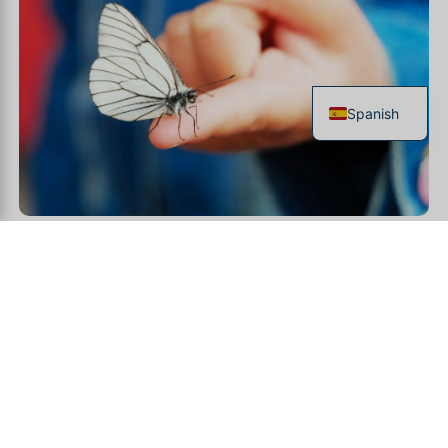
Spanish
French
English
Italian
German
Le
Costa Rica
es un destino de ensueño, entre
Chinese
costas vírgenes, bosques exuberantes y una
biodiversidad excepcional. Pero una mala
planificación puede convertir rápidamente un
viaje
idílico en
experiencia
frustrante. Como
profesional del turismo, es fundamental
anticipar ciertas trampas para garantizar a tus