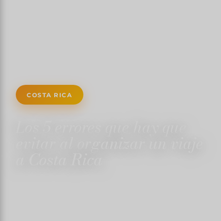
COSTA RICA
Los 5 errores que hay que
evitar al organizar un viaje
a Costa Rica
6 DE MARZO DE 2024
✍️ TRISTANMARTIN
5 MINUTOS DE LECTURA