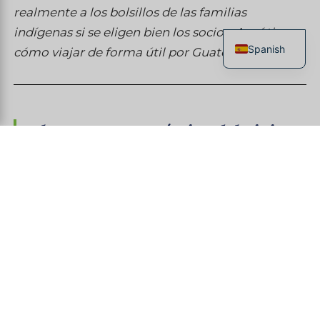
realmente a los bolsillos de las familias
indígenas si se eligen bien los socios. Aquí tienes
Spanish
cómo viajar de forma útil por Guatemala.
French
English
Italian
El contexto económico del viaje
German
Chinese
El turismo representa alrededor del 7 % del PIB
guatemalteco. Es la primera fuente de divisas
después de las remesas de la diáspora. Pero
según un estudio de la OMT, de 100 USD
gastados por un viajero medio en un país en
desarrollo, solo 5 a 10 USD benefician realmente
a las comunidades locales.