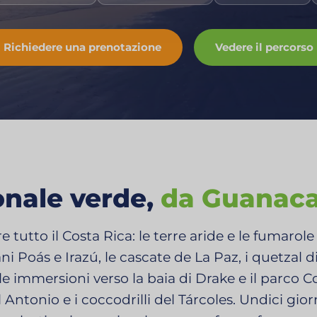
Richiedere una prenotazione
Vedere il percorso
onale verde,
da Guanaca
 tutto il Costa Rica: le terre aride e le fumarole
ani Poás e Irazú, le cascate de La Paz, i quetzal d
e immersioni verso la baia di Drake e il parco 
Antonio e i coccodrilli del Tárcoles. Undici giorn