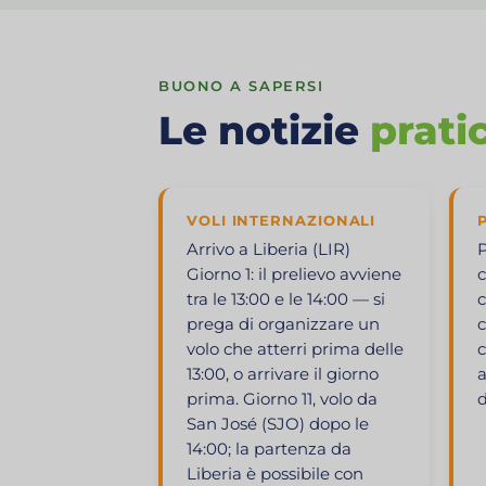
BUONO A SAPERSI
Le notizie
prati
VOLI INTERNAZIONALI
Arrivo a Liberia (LIR)
P
Giorno 1: il prelievo avviene
c
tra le 13:00 e le 14:00 — si
c
prega di organizzare un
c
volo che atterri prima delle
c
13:00, o arrivare il giorno
a
prima. Giorno 11, volo da
d
San José (SJO) dopo le
14:00; la partenza da
Liberia è possibile con