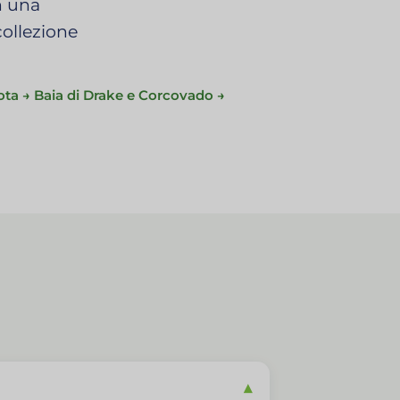
n una
collezione
ota → Baia di Drake e Corcovado →
▾