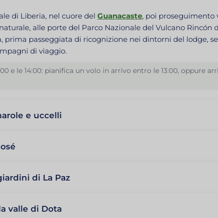
le di Liberia, nel cuore del
Guanacaste
, poi proseguimento 
urale, alle porte del Parco Nazionale del Vulcano Rincón de l
, prima passeggiata di ricognizione nei dintorni del lodge, s
ompagni di viaggio.
3:00 e le 14:00: pianifica un volo in arrivo entro le 13:00, oppure
arole e uccelli
José
iardini di La Paz
la valle di Dota