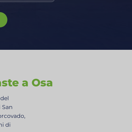
ste a Osa
 del
i San
Corcovado,
i di