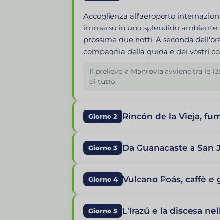
Accoglienza all'aeroporto internaziona
immerso in uno splendido ambiente nat
prossime due notti. A seconda dell'ora
compagnia della guida e dei vostri c
Il prelievo a Monrovia avviene tra le 1
di tutto.
Rincón de la Vieja, fum
Giorno 2
Da Guanacaste a San 
Giorno 3
Vulcano Poás, caffè e g
Giorno 4
L'Irazú e la discesa nel
Giorno 5