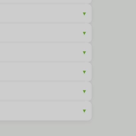
▾
▾
▾
▾
▾
▾