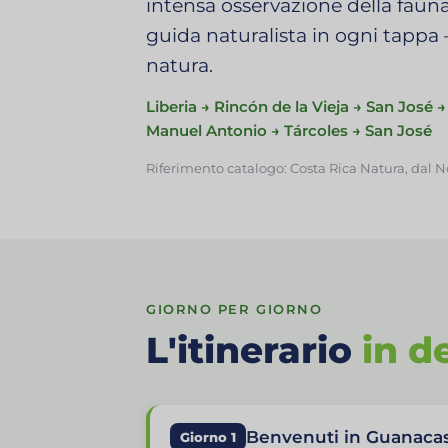
intensa osservazione della faun
guida naturalista in ogni tappa
natura.
Liberia → Rincón de la Vieja → San José
Manuel Antonio → Tárcoles → San José
Riferimento catalogo: Costa Rica Natura, dal N
GIORNO PER GIORNO
L'itinerario
in d
Benvenuti in Guanaca
Giorno 1