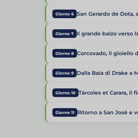
San Gerardo de Dota, s
Giorno 6
Il grande balzo verso l
Giorno 7
Corcovado, il gioiello 
Giorno 8
Dalla Baia di Drake a
Giorno 9
Tárcoles et Carara, il f
Giorno 10
Ritorno a San José e v
Giorno 11