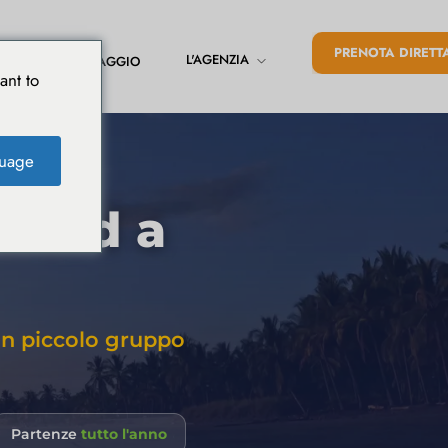
PRENOTA DIRETT
L'AGENZIA
DIARIO DI VIAGGIO
ant to
uage
d
 nord a
 in piccolo gruppo
Partenze
tutto l'anno