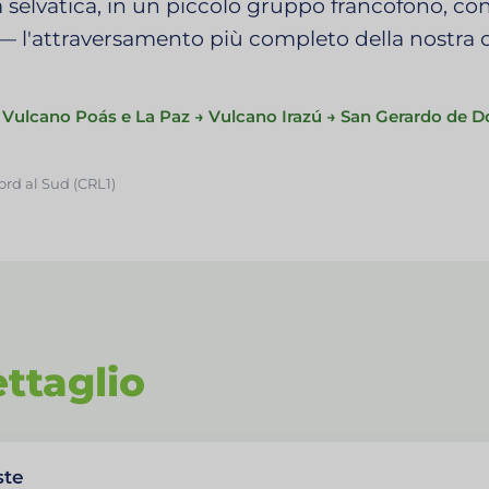
a selvatica, in un piccolo gruppo francofono, co
 — l'attraversamento più completo della nostra 
 → Vulcano Poás e La Paz → Vulcano Irazú → San Gerardo de D
ord al Sud (CRL1)
ettaglio
ste