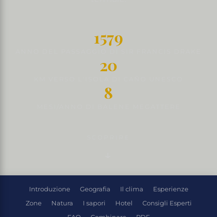
1579
ANNO DEL PASSAGGIO DI SIR FRANCIS DRAKE
20
KM VERSO L'ISOLA DI CAÑO UNESCO
8
MESI/ANNO DI BALENE MEGATTERE
SCOPRIRE
Introduzione
Geografia
Il clima
Esperienze
Zone
Natura
I sapori
Hotel
Consigli Esperti