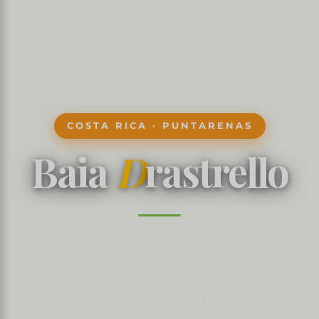
COSTA RICA · PUNTARENAS
Baia
D
rastrello
«Un vulcano ruggente, sorgenti termali
sussurranti»: l'icona costaricana per
eccellenza, una fusione di vulcano, giungla
primaria, fauna endemica e benessere
termale.