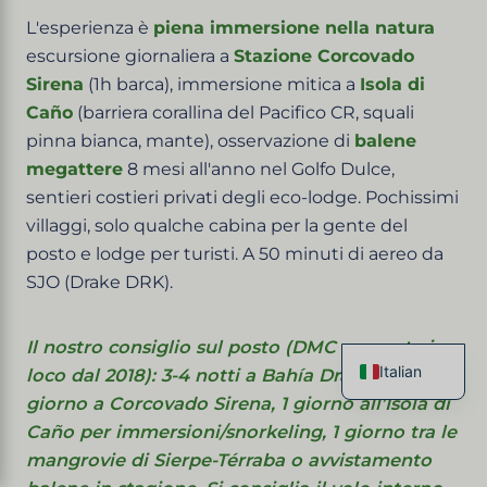
L'esperienza è
piena immersione nella natura
escursione giornaliera a
Stazione Corcovado
Sirena
(1h barca), immersione mitica a
Isola di
Caño
(barriera corallina del Pacifico CR, squali
pinna bianca, mante), osservazione di
balene
megattere
8 mesi all'anno nel Golfo Dulce,
sentieri costieri privati degli eco-lodge. Pochissimi
villaggi, solo qualche cabina per la gente del
posto e lodge per turisti. A 50 minuti di aereo da
SJO (Drake DRK).
Il nostro consiglio sul posto (DMC presente in
Italian
loco dal 2018): 3-4 notti a Bahía Drake — 1
French
giorno a Corcovado Sirena, 1 giorno all’Isola di
English
Caño per immersioni/snorkeling, 1 giorno tra le
Spanish
mangrovie di Sierpe-Térraba o avvistamento
German
Chinese