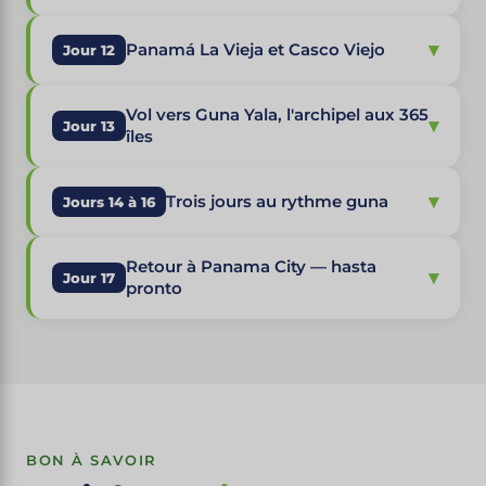
▾
Panamá La Vieja et Casco Viejo
Jour 12
Vol vers Guna Yala, l'archipel aux 365
▾
Jour 13
îles
▾
Trois jours au rythme guna
Jours 14 à 16
Retour à Panama City — hasta
▾
Jour 17
pronto
BON À SAVOIR