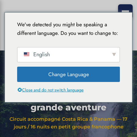
We've detected you might be speaking a
different language. Do you want to change to:
English
Change Language
Accueil
›
Circuits accompagnés
› Costa Rica & Panama : la
grande aventure
Close and do not switch language
Costa Rica & Panama : la
grande aventure
Circuit accompagné Costa Rica & Panama — 17
jours / 16 nuits en petit groupe francophone