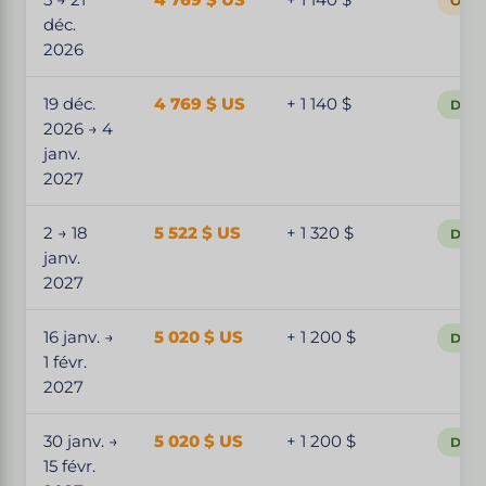
5 → 21
4 769 $ US
+ 1 140 $
Ouver
déc.
2026
19 déc.
4 769 $ US
+ 1 140 $
Dépa
2026 → 4
janv.
2027
2 → 18
5 522 $ US
+ 1 320 $
Dépa
janv.
2027
16 janv. →
5 020 $ US
+ 1 200 $
Dépa
1 févr.
2027
30 janv. →
5 020 $ US
+ 1 200 $
Dépa
15 févr.