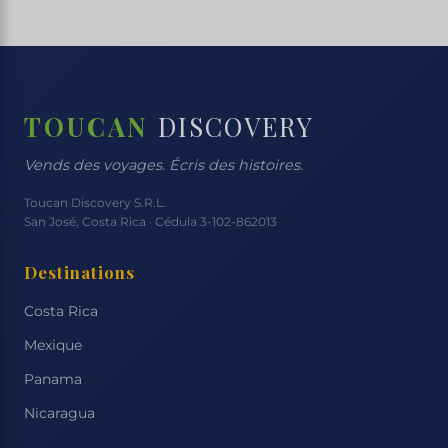
TOUCAN
DISCOVERY
Vends des voyages. Écris des histoires.
Toucan Discovery S.R.L.
San José, Costa Rica · Cédula 3-102-862013
Destinations
Costa Rica
Mexique
Panama
Nicaragua