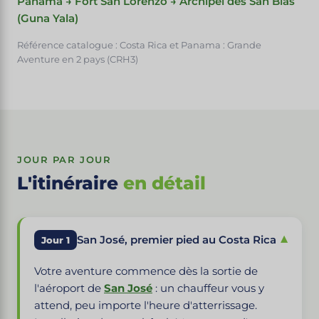
Panama → Fort San Lorenzo → Archipel des San Blas
(Guna Yala)
Référence catalogue : Costa Rica et Panama : Grande
Aventure en 2 pays (CRH3)
JOUR PAR JOUR
L'itinéraire
en détail
▾
San José, premier pied au Costa Rica
Jour 1
Votre aventure commence dès la sortie de
l'aéroport de
San José
: un chauffeur vous y
attend, peu importe l'heure d'atterrissage.