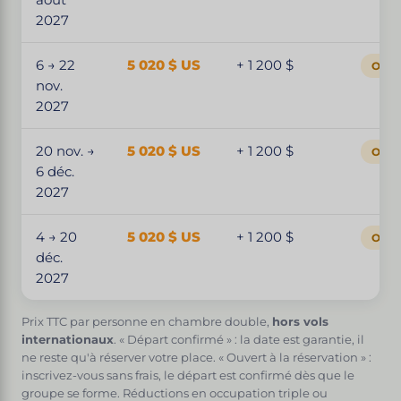
août
2027
6 → 22
5 020 $ US
+ 1 200 $
Ouver
nov.
2027
20 nov. →
5 020 $ US
+ 1 200 $
Ouver
6 déc.
2027
4 → 20
5 020 $ US
+ 1 200 $
Ouver
déc.
2027
Prix TTC par personne en chambre double,
hors vols
internationaux
. « Départ confirmé » : la date est garantie, il
ne reste qu'à réserver votre place. « Ouvert à la réservation » :
inscrivez-vous sans frais, le départ est confirmé dès que le
groupe se forme. Réductions en occupation triple ou