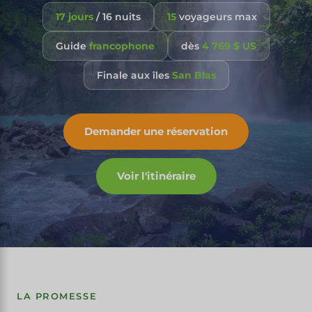
17 jours
/ 16 nuits
15
voyageurs max
Guide
francophone
dès
4 769 $ US
Finale aux îles
San Blas
Demander une réservation
Voir l'itinéraire
LA PROMESSE