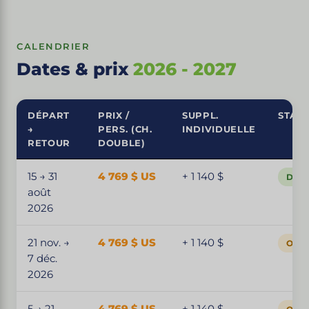
CALENDRIER
Dates & prix
2026 - 2027
DÉPART
PRIX /
SUPPL.
STAT
→
PERS. (CH.
INDIVIDUELLE
RETOUR
DOUBLE)
15 → 31
4 769 $ US
+ 1 140 $
Dépa
août
2026
21 nov. →
4 769 $ US
+ 1 140 $
Ouver
7 déc.
2026