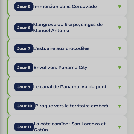
▾
Immersion dans Corcovado
Jour 5
Mangrove du Sierpe, singes de
▾
Jour 6
Manuel Antonio
▾
L'estuaire aux crocodiles
Jour 7
▾
Envol vers Panama City
Jour 8
▾
Le canal de Panama, vu du pont
Jour 9
▾
Pirogue vers le territoire emberá
Jour 10
La côte caraïbe : San Lorenzo et
▾
Jour 11
Gatún