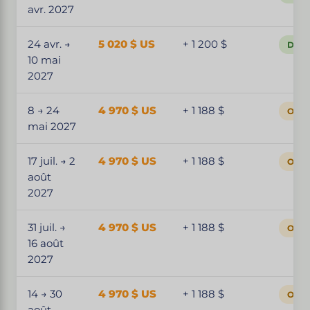
avr. 2027
24 avr. →
5 020 $ US
+ 1 200 $
Dépa
10 mai
2027
8 → 24
4 970 $ US
+ 1 188 $
Ouver
mai 2027
17 juil. → 2
4 970 $ US
+ 1 188 $
Ouver
août
2027
31 juil. →
4 970 $ US
+ 1 188 $
Ouver
16 août
2027
14 → 30
4 970 $ US
+ 1 188 $
Ouver