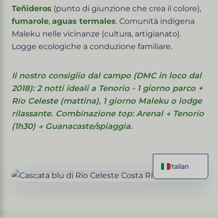
Teñideros
(punto di giunzione che crea il colore),
fumarole
,
aguas termales
. Comunità indigena
Maleku nelle vicinanze (cultura, artigianato).
Logge ecologiche a conduzione familiare.
Il nostro consiglio dal campo (DMC in loco dal
2018): 2 notti ideali a Tenorio - 1 giorno parco +
Río Celeste (mattina), 1 giorno Maleku o lodge
rilassante. Combinazione top: Arenal → Tenorio
(1h30) → Guanacaste/spiaggia.
Alajuela, Costa Rica - Cordigliera Guanacaste
Italian
French
English
Spanish
German
Chinese