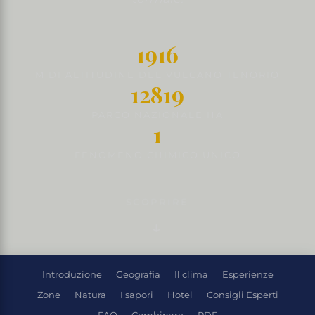
1916
M DI ALTITUDINE DEL VULCANO TENORIO
12819
PARCO NAZIONALE HA
1
FENOMENO CHIMICO UNICO
SCOPRIRE
Introduzione
Geografia
Il clima
Esperienze
Zone
Natura
I sapori
Hotel
Consigli Esperti