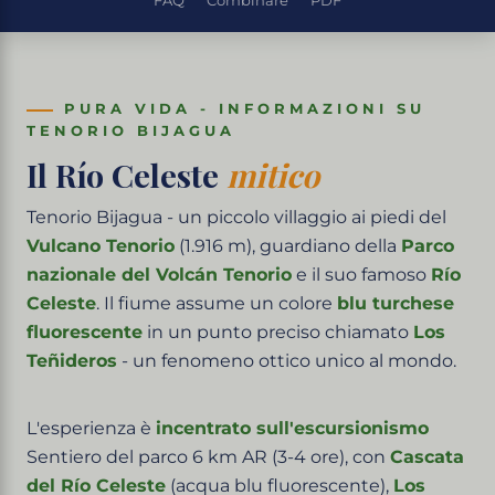
FAQ
Combinare
PDF
PURA VIDA - INFORMAZIONI SU
TENORIO BIJAGUA
Il Río Celeste
mitico
Tenorio Bijagua - un piccolo villaggio ai piedi del
Vulcano Tenorio
(1.916 m), guardiano della
Parco
nazionale del Volcán Tenorio
e il suo famoso
Río
Celeste
. Il fiume assume un colore
blu turchese
fluorescente
in un punto preciso chiamato
Los
Teñideros
- un fenomeno ottico unico al mondo.
L'esperienza è
incentrato sull'escursionismo
Sentiero del parco 6 km AR (3-4 ore), con
Cascata
del Río Celeste
(acqua blu fluorescente),
Los