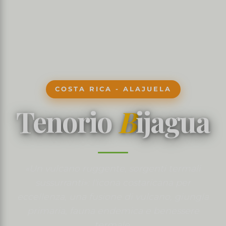
COSTA RICA - ALAJUELA
Tenorio
B
ijagua
«Un vulcano ruggente, sorgenti termali
sussurranti»: l'icona costaricana per
eccellenza, una fusione di vulcano, giungla
primaria, fauna endemica e benessere
termale.