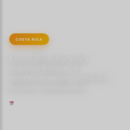
COSTA RICA
Costa Rica hors des
sentiers battus : 6
expériences que seuls les
locaux connaissent
20 GENNAIO 2024
✍️ TRISTANMARTIN
⏱ 3 MINUTI DI LETTURA
↓