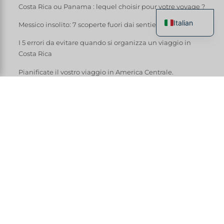
Costa Rica ou Panama : lequel choisir pour votre voyage ?
Italian
Messico insolito: 7 scoperte fuori dai sentieri battuti
French
I 5 errori da evitare quando si organizza un viaggio in
Costa Rica
English
Spanish
Pianificate il vostro viaggio in America Centrale.
German
Chinese
Tout le monde connaît l’Arenal et Manuel
Antonio. Mais le Costa Rica que je préfère, celui
que je réserve à mes voyageurs curieux, est
ailleurs : dans les vallées froides, les villages de
pêcheurs, les plantations de café et les plages
où l’on n’entend que les singes. Voici 6
expériences hors des sentiers battus
que
seuls les locaux — et les agences vraiment
locales — connaissent.