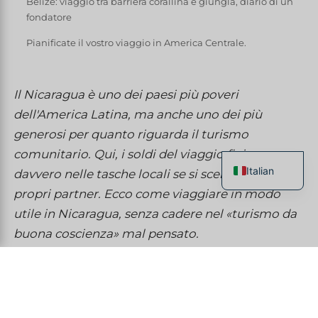
Belize: viaggio tra barriera corallina e giungla, diario di un
fondatore
Pianificate il vostro viaggio in America Centrale.
Il Nicaragua è uno dei paesi più poveri
dell'America Latina, ma anche uno dei più
generosi per quanto riguarda il turismo
comunitario. Qui, i soldi del viaggio finiscono
Italian
davvero nelle tasche locali se si scelgono bene i
propri partner. Ecco come viaggiare in modo
French
utile in Nicaragua, senza cadere nel «turismo da
English
buona coscienza» mal pensato.
Spanish
German
Chinese
Il contesto economico del viaggio