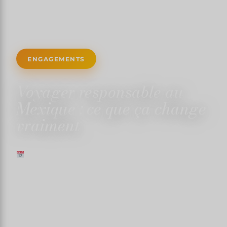
ENGAGEMENTS
Voyager responsable au
Mexique : ce que ça change
vraiment
1 JANVIER 2025
✍️ TRISTANMARTIN
⏱ 7 MIN DE LECTURE
↓