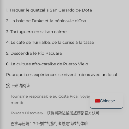
1. Traquer le quetzal à San Gerardo de Dota
2. La baie de Drake et la péninsule d’Osa
3. Tortuguero en saison calme
4. Le café de Turrialba, de la cerise à la tasse
5. Descendre le Río Pacuare
6. La culture afro-caraïbe de Puerto Viejo
Pourquoi ces expériences se vivent mieux avec un local
接下来请阅读
Tourisme responsable au Costa Rica : voyager utile sans se
Chinese
mentir
French
Toucan Discovery，获得哥斯达黎加旅游部官方认可
English
巴拿马秘境：7个匆忙的旅行者总是错过的体验