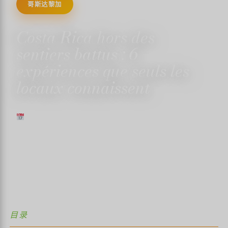
哥斯达黎加
Costa Rica hors des
sentiers battus : 6
expériences que seuls les
locaux connaissent
2024年1月20日
✍️ TRISTANMARTIN
⏱ 阅读时间 3 分钟
↓
目录