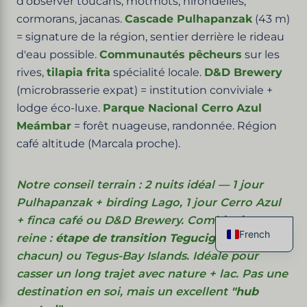
d'observer toucans, motmots, hirondelles,
cormorans, jacanas.
Cascade Pulhapanzak
(43 m)
= signature de la région, sentier derrière le rideau
d'eau possible.
Communautés pêcheurs
sur les
rives,
tilapia frita
spécialité locale.
D&D Brewery
(microbrasserie expat) = institution conviviale +
lodge éco-luxe.
Parque Nacional Cerro Azul
Meámbar
= forêt nuageuse, randonnée. Région
café altitude (Marcala proche).
Notre conseil terrain : 2 nuits idéal — 1 jour
Pulhapanzak + birding Lago, 1 jour Cerro Azul
+ finca café ou D&D Brewery. Combinaison
French
reine :
étape de transition Tegucigalpa-SAP
(3h
English
chacun) ou Tegus-Bay Islands. Idéale pour
Spanish
casser un long trajet avec nature + lac. Pas une
Italian
German
destination en soi, mais un excellent
"hub
Chinese