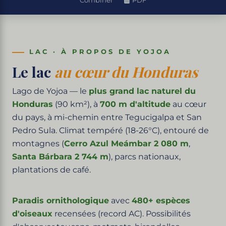
Combiner
PDF
LAC · À PROPOS DE YOJOA
Le lac
au cœur du Honduras
Lago de Yojoa — le
plus grand lac naturel du
Honduras
(90 km²), à
700 m d'altitude
au cœur
du pays, à mi-chemin entre Tegucigalpa et San
Pedro Sula. Climat tempéré (18-26°C), entouré de
montagnes (
Cerro Azul Meámbar 2 080 m
,
Santa Bárbara 2 744 m
), parcs nationaux,
plantations de café.
Paradis ornithologique
avec
480+ espèces
d'oiseaux
recensées (record AC). Possibilités