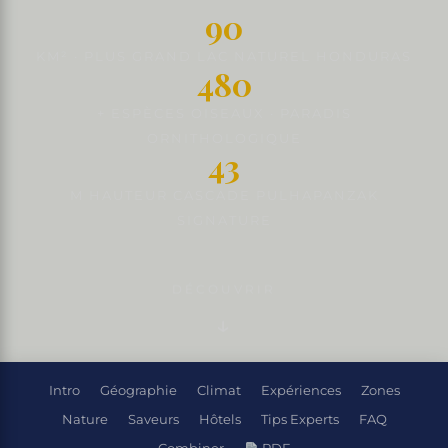
90
KM² · PLUS GRAND LAC NATUREL HONDURAS
480
+ ESPÈCES OISEAUX · PARADIS
ORNITHOLOGIQUE
43
M HAUTEUR CASCADE PULHAPANZAK
SIGNATURE
DÉCOUVRIR
Intro
Géographie
Climat
Expériences
Zones
Nature
Saveurs
Hôtels
Tips Experts
FAQ