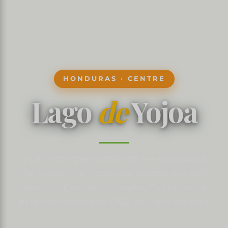
HONDURAS · CENTRE
Lago
de
Yojoa
« Le miroir des Highlands » — plus grand
lac naturel du Honduras, paradis aux 480
espèces d'oiseaux, cascades Pulhapanzak,
et la microbrasserie D&D au cœur du pays.