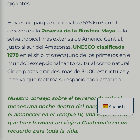
gigantes.
Hoy es un parque nacional de 575 km² en el
corazón de la
Reserva de la Biosfera Maya
— la
selva tropical más extensa de América Central,
justo al sur del Amazonas.
UNESCO clasificada
1979
en el sitio
mixteco
(uno de los primeros en el
mundo): excepcional tanto cultural como natural.
Cinco plazas grandes, más de 3.000 estructuras y
la selva que reclama su espacio cada estación.
Nuestro consejo sobre el terreno: dormir al
menos una noche dentro del parque para ver
Spanish
el amanecer en el Templo IV, una experiencia
French
que transformará un viaje a Guatemala en un
English
recuerdo para toda la vida.
Italian