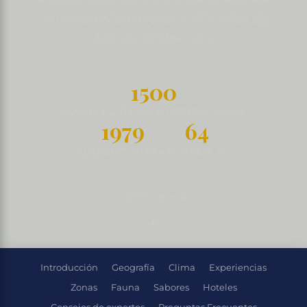
anuncian el amanecer y 1500 años de
historia le observan.
1500
AVANCES DE LA HISTORIA MAYA
1979
64
UNESCO MIXTA
TEMPLO IV
DESCUBRIR
Introducción
Geografía
Clima
Experiencias
Zonas
Fauna
Sabores
Hoteles