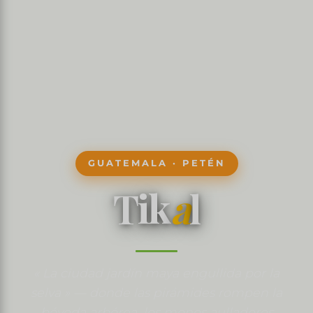
GUATEMALA · PETÉN
Tik
a
l
« La ciudad jardín maya engullida por la
selva » — donde las pirámides rompen la
bóveda arbórea, los monos aulladores