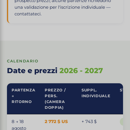
prospetto prezzi; alcune partenze richiedono
una validazione per l'iscrizione individuale —
contattateci.
CALENDARIO
Date e prezzi
2026 - 2027
PARTENZA
PREZZO /
SUPPL.
STA
→
PERS.
INDIVIDUALE
RITORNO
(CAMERA
DOPPIA)
8 → 18
2 772 $ US
+ 743 $
Par
agosto