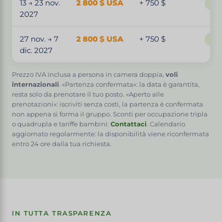
13 → 23 nov.
2 800 $ USA
+ 750 $
Par
2027
27 nov. → 7
2 800 $ USA
+ 750 $
Par
dic. 2027
Prezzo IVA inclusa a persona in camera doppia,
voli
internazionali
. «Partenza confermata»: la data è garantita,
resta solo da prenotare il tuo posto. «Aperto alle
prenotazioni»: iscriviti senza costi, la partenza è confermata
non appena si forma il gruppo. Sconti per occupazione tripla
o quadrupla e tariffe bambini:
Contattaci
. Calendario
aggiornato regolarmente: la disponibilità viene riconfermata
entro 24 ore dalla tua richiesta.
IN TUTTA TRASPARENZA