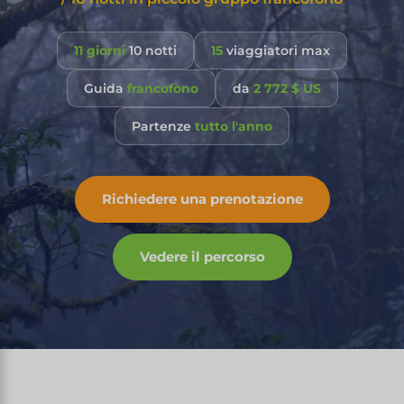
11 giorni
10 notti
15
viaggiatori max
Guida
francofono
da
2 772 $ US
Partenze
tutto l'anno
Richiedere una prenotazione
Vedere il percorso