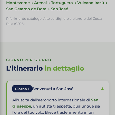
Monteverde → Arenal → Tortuguero → Vulcano Irazú →
San Gerardo de Dota → San José
Riferimento catalogo: Alte cordigliere e pianure del Costa
Rica (CRJ6)
GIORNO PER GIORNO
L'itinerario
in dettaglio
▾
Benvenuti a San José
Giorno 1
All'uscita dall'aeroporto internazionale di
San
Giuseppe
, un autista ti aspetta, qualunque sia
l'ora del tuo volo. Breve trasferimento in un