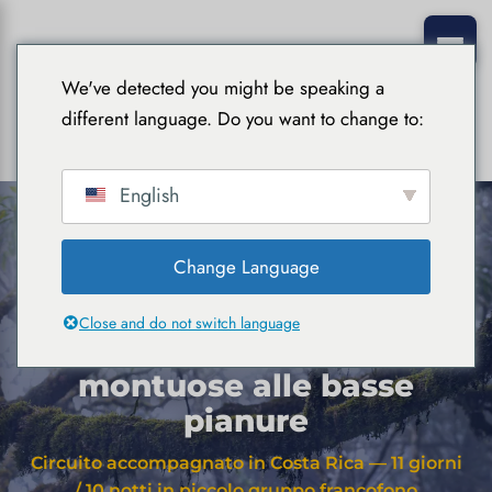
We've detected you might be speaking a
different language. Do you want to change to:
English
Change Language
Casa
›
Circuiti accompagnati
Dalle alte cordigliere alle
basse pianure
Close and do not switch language
Dalle alte catene
montuose alle basse
pianure
Circuito accompagnato in Costa Rica — 11 giorni
/ 10 notti in piccolo gruppo francofono