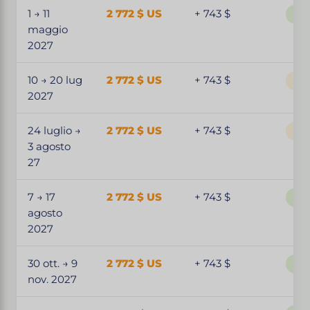
1 → 11
2 772 $ US
+ 743 $
Par
maggio
2027
10 → 20 lug
2 772 $ US
+ 743 $
Ape
2027
24 luglio →
2 772 $ US
+ 743 $
Ape
3 agosto
27
7 → 17
2 772 $ US
+ 743 $
Par
agosto
2027
30 ott. → 9
2 772 $ US
+ 743 $
Par
nov. 2027