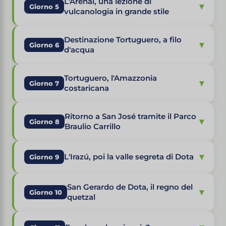
L'Arenal, una lezione di
▾
Giorno 5
vulcanologia in grande stile
Destinazione Tortuguero, a filo
▾
Giorno 6
d'acqua
Tortuguero, l'Amazzonia
▾
Giorno 7
costaricana
Ritorno a San José tramite il Parco
▾
Giorno 8
Braulio Carrillo
▾
L'Irazú, poi la valle segreta di Dota
Giorno 9
San Gerardo de Dota, il regno del
▾
Giorno 10
quetzal