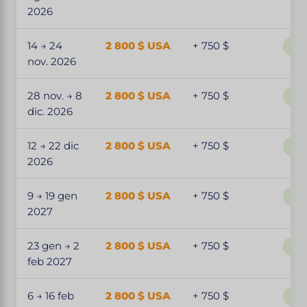
2026
14 → 24
2 800 $ USA
+ 750 $
Par
nov. 2026
28 nov. → 8
2 800 $ USA
+ 750 $
Par
dic. 2026
12 → 22 dic
2 800 $ USA
+ 750 $
Par
2026
9 → 19 gen
2 800 $ USA
+ 750 $
Par
2027
23 gen → 2
2 800 $ USA
+ 750 $
Par
feb 2027
6 → 16 feb
2 800 $ USA
+ 750 $
Par