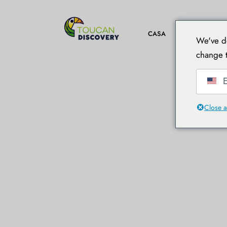
CASA
DESTINAZIO
We've de
change t
E
Close a