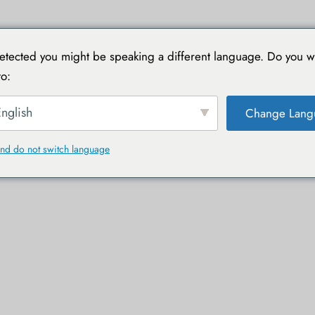
NI
VIAGGIARE CON TOUCAN
GUIDE PRATICHE
DIAR
tected you might be speaking a different language. Do you w
o:
nglish
Change Lang
nd do not switch language