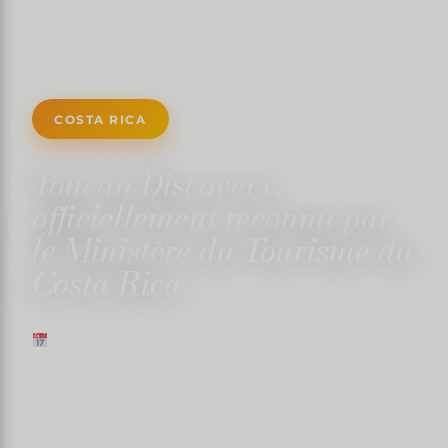
COSTA RICA
Toucan Discovery,
officiellement reconnu par
le Ministère du Tourisme du
Costa Rica
6 MARZO 2023
✍️ TRISTANMARTIN
4 MINUTI DI LETTURA
↓