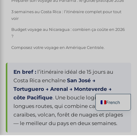
Préparer son voyage au Panama : le guide pratique 2026
3 semaines au Costa Rica : l’itinéraire complet pour tout
voir
Budget voyage au Nicaragua : combien ça coûte en 2026
?
Composez votre voyage en Amérique Centrale.
En bref :
l’itinéraire idéal de 15 jours au
Costa Rica enchaîne
San José →
Tortuguero → Arenal → Monteverde →
côte Pacifique
. Une boucle logique, sans
French
longues routes, qui combine canaux
English
caraïbes, volcan, forêt de nuages et plages
Spanish
— le meilleur du pays en deux semaines.
Italian