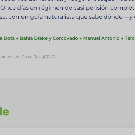
Once días en régimen de casi pensión complet
esa, con un guía naturalista que sabe dónde —
de Dota → Bahía Drake y Corcovado → Manuel Antonio → Tárco
turaleza de Costa Rica (CRK3)
le