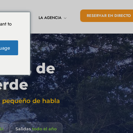
RESERVAR EN DIRECTO
LA AGENCIA
ARIO DE VIAJE
ant to
uage
nteverde
ques, de
erde
po pequeño de habla
U.
Salidas
todo el año