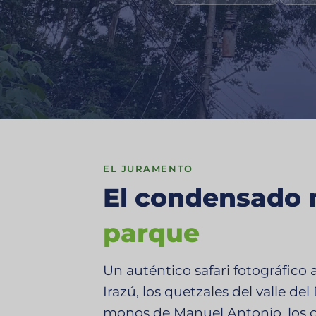
EL JURAMENTO
El condensado n
parque
Un auténtico safari fotográfico a
Irazú, los quetzales del valle de
monos de Manuel Antonio, los co