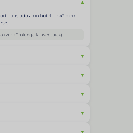
▾
Corto traslado a un hotel de 4* bien
rse.
o (ver «Prolonga la aventura»).
▾
▾
▾
▾
▾