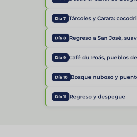
Tárcoles y Carara: cocodr
Día 7
Regreso a San José, su
Día 8
Café du Poás, pueblos d
Día 9
Bosque nuboso y puent
Día 10
Regreso y despegue
Día 11