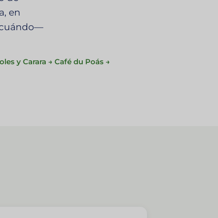
a, en
y cuándo—
les y Carara → Café du Poás →