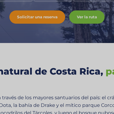
Solicitar una reserva
Ver la ruta
atural de Costa Rica,
p
 través de los mayores santuarios del país: el crá
l Dota, la bahía de Drake y el mítico parque Corc
codrilos del Tárcoles, y luego el bosque nubos