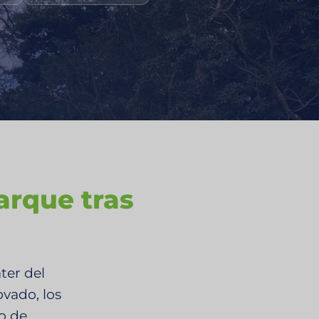
arque tras
ter del
ovado, los
o de