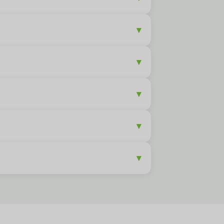
▾
▾
▾
▾
▾