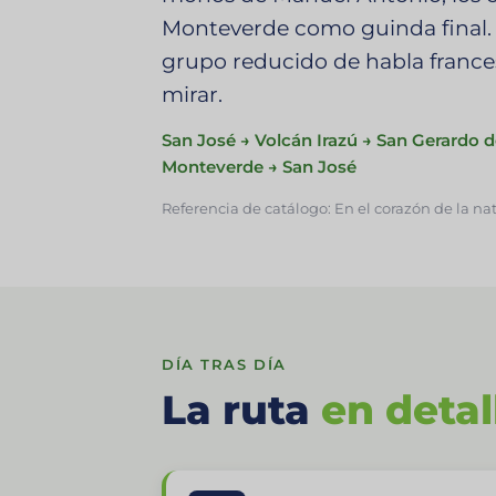
Monteverde como guinda final. 
grupo reducido de habla franc
mirar.
San José → Volcán Irazú → San Gerardo 
Monteverde → San José
Referencia de catálogo: En el corazón de la na
DÍA TRAS DÍA
La ruta
en detal