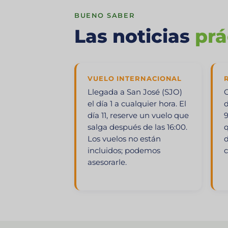
BUENO SABER
Las noticias
prá
VUELO INTERNACIONAL
Llegada a San José (SJO)
C
el día 1 a cualquier hora. El
d
día 11, reserve un vuelo que
9
salga después de las 16:00.
q
Los vuelos no están
d
incluidos; podemos
c
asesorarle.