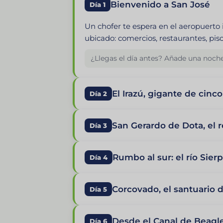
Bienvenido a San José
Día 1
Un chofer te espera en el aeropuerto
ubicado: comercios, restaurantes, pisc
¿Llegas el día antes? Añade una noche
El Irazú, gigante de cinco
Día 2
San Gerardo de Dota, el r
Día 3
Rumbo al sur: el río Sier
Día 4
Corcovado, el santuario d
Día 5
Desde el Canal de Beagl
Día 6