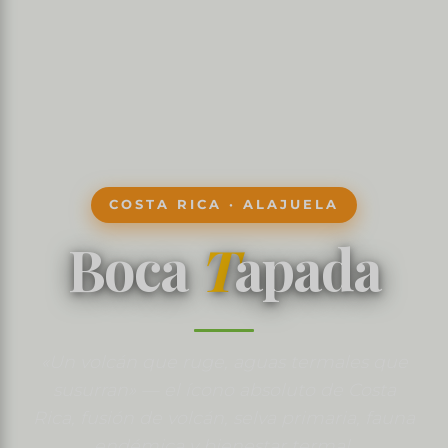
COSTA RICA · ALAJUELA
Boca
T
apada
«Un volcán que ruge, aguas termales que
susurran» — el ícono absoluto de Costa
Rica, fusión de volcán, selva primaria, fauna
endémica y bienestar termal.