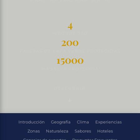
4
H DESDE SJO
200
PAREJAS DE LAPA VERDE PROTEGIDAS
15000
HA SELVA PROTEGIDA
DESCUBRIR
Introducción
Geografía
Clima
Experiencias
Zonas
Naturaleza
Sabores
Hoteles