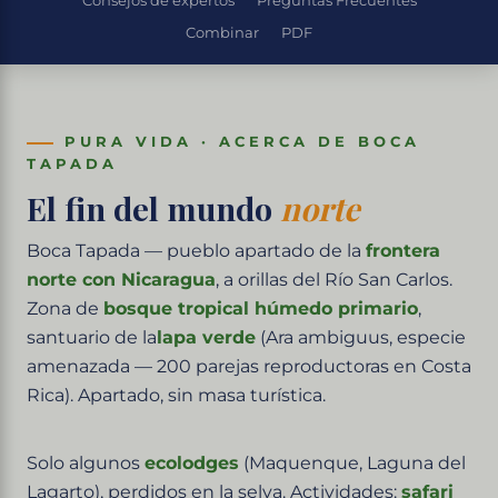
Consejos de expertos
Preguntas Frecuentes
Combinar
PDF
PURA VIDA · ACERCA DE BOCA
TAPADA
El fin del mundo
norte
Boca Tapada — pueblo apartado de la
frontera
norte con Nicaragua
, a orillas del Río San Carlos.
Zona de
bosque tropical húmedo primario
,
santuario de la
lapa verde
(Ara ambiguus, especie
amenazada — 200 parejas reproductoras en Costa
Rica). Apartado, sin masa turística.
Solo algunos
ecolodges
(Maquenque, Laguna del
Lagarto), perdidos en la selva. Actividades:
safari