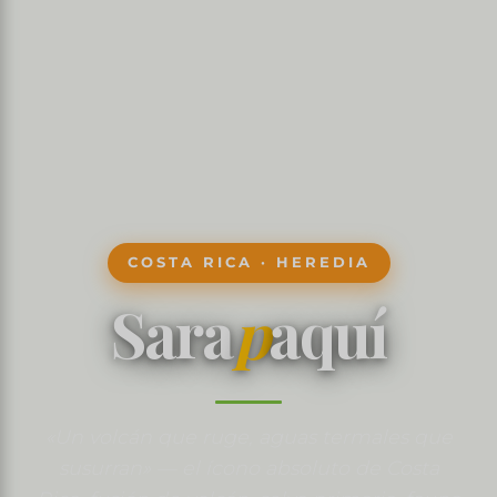
COSTA RICA · HEREDIA
Sara
p
aquí
«Un volcán que ruge, aguas termales que
susurran» — el ícono absoluto de Costa