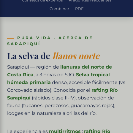
Consejos de expertos
Preguntas Frecuentes
Combinar
PDF
PURA VIDA · ACERCA DE
SARAPIQUÍ
La selva de
llanos norte
Sarapiquí — región de
llanuras del norte de
Costa Rica
, a 3 horas de SJO.
Selva tropical
húmeda primaria
denso, accesible fácilmente (vs
Corcovado aislado). Conocida por el
rafting Río
Sarapiquí
(rápidos clase II-IV), observación de
fauna (tucanes, perezosos, guacamayas rojas),
lodges en la naturaleza a orillas del río.
La experiencia es
multirritmos
:
rafting Río