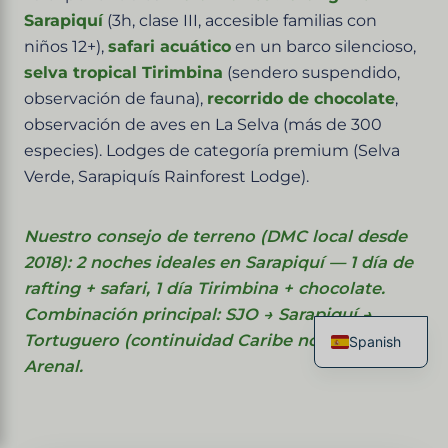
Sarapiquí
(3h, clase III, accesible familias con
niños 12+),
safari acuático
en un barco silencioso,
selva tropical Tirimbina
(sendero suspendido,
observación de fauna),
recorrido de chocolate
,
observación de aves en La Selva (más de 300
especies). Lodges de categoría premium (Selva
Verde, Sarapiquís Rainforest Lodge).
Nuestro consejo de terreno (DMC local desde
2018): 2 noches ideales en Sarapiquí — 1 día de
rafting + safari, 1 día Tirimbina + chocolate.
Combinación principal: SJO → Sarapiquí →
Tortuguero (continuidad Caribe norte) o →
Spanish
Arenal.
French
English
Italian
German
Heredia, Costa Rica · Llanuras del norte
Chinese