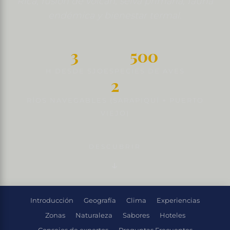
Rica, fusión de volcán, selva primaria, fauna
endémica y bienestar termal.
3
500
H DESDE SJO
ESPECIES DE AVES
2
RÍOS NAVEGABLES (SARAPIQUÍ + PUERTO
VIEJO)
DESCUBRIR
Introducción
Geografía
Clima
Experiencias
Zonas
Naturaleza
Sabores
Hoteles