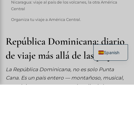
Nicaragua: viaje al país de los volcanes, la otra América
Central
Organiza tu viaje a América Central.
República Dominicana: diario
de viaje más allá de las playas
Spanish
French
La República Dominicana, no es solo Punta
English
Cana. Es un país entero — montañoso, musical,
Italian
complejo — que espera tras la valla de los
German
resorts.
Chinese
Primera impresión: Santo
Domingo