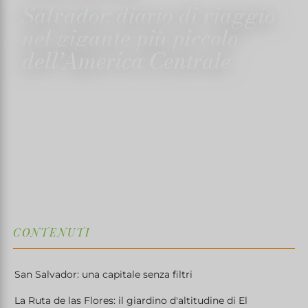
Salvador: diario di viaggio
nel gigante più piccolo
dell’America Centrale
15 GIUGNO 2025
✍️ TRISTANMARTIN
4 MINUTI DI LETTURA
↓
CONTENUTI
San Salvador: una capitale senza filtri
La Ruta de las Flores: il giardino d'altitudine di El