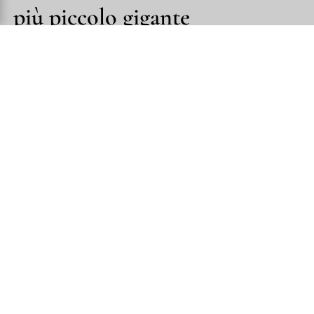
più piccolo gigante
Spanish
dell'America Centrale
German
Chinese
El Salvador il paese che non si mette mai in lista.
Ed è per questo che bisogna andarci.
San Salvador: una capitale senza
filtri
San Salvador non cerca di piacere ai turisti. La
città è rumorosa, densa, viva. Il mio primo
istinto è stato quello di fuggire verso i vulcani. Il
secondo è stato quello di tornare.
centro
storico
— la Cattedrale Metropolitana, il Palacio