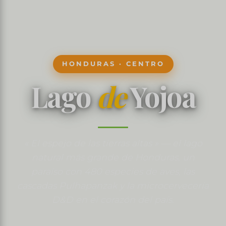
HONDURAS · CENTRO
Lago
de
Yojoa
« El espejo de las tierras altas » — el lago
natural más grande de Honduras, un
paraíso con 480 especies de aves, las
cascadas Pulhapanzak y la microcervecería
D&D en el corazón del país.