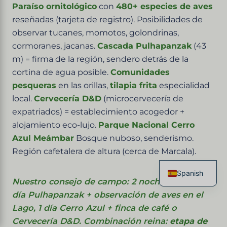
Paraíso ornitológico
con
480+ especies de aves
reseñadas (tarjeta de registro). Posibilidades de
observar tucanes, momotos, golondrinas,
cormoranes, jacanas.
Cascada Pulhapanzak
(43
m) = firma de la región, sendero detrás de la
cortina de agua posible.
Comunidades
pesqueras
en las orillas,
tilapia frita
especialidad
local.
Cervecería D&D
(microcervecería de
expatriados) = establecimiento acogedor +
alojamiento eco-lujo.
Parque Nacional Cerro
Azul Meámbar
Bosque nuboso, senderismo.
Región cafetalera de altura (cerca de Marcala).
Spanish
Nuestro consejo de campo: 2 noches ideal — 1
French
día Pulhapanzak + observación de aves en el
English
Italian
Lago, 1 día Cerro Azul + finca de café o
German
Cervecería D&D. Combinación reina:
etapa de
Chinese