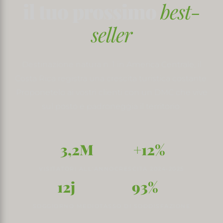
il tuo prossimo
best-
seller
Destinazione natura n. 1 in America Centrale, il
Costa Rica registra una crescita turistica costante.
Proponetelo ai vostri clienti con un DMC che vive
sul posto e padroneggia il territorio.
3,2M
+12%
VISITATORI ALL'ANNO
CRESCITA 2024-2025
12j
93%
SOGGIORNO MEDIO
TASSO DI SODDISFAZIONE