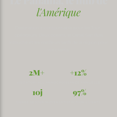
l'Amérique
Destination incontournable pour les Tour-
opérateurs. Deux océans, le Canal, San Blas
intouché et les meilleurs tarifs de la région pour
vos clients.
2M+
+12%
VISITATORI ALL'ANNO
CROISSANCE ANNUELLE
10j
97%
DURÉE SÉJOUR MOYEN
SATISFACTION CLIENTS